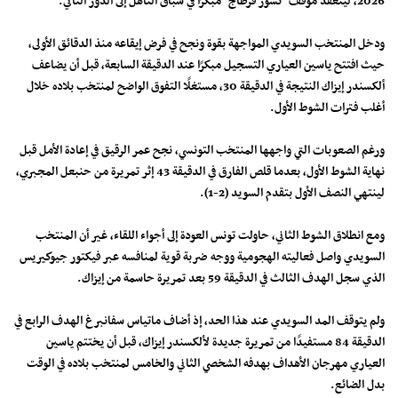
2026، ليتعقد موقف "نسور قرطاج" مبكرًا في سباق التأهل إلى الدور الثاني.
ودخل المنتخب السويدي المواجهة بقوة ونجح في فرض إيقاعه منذ الدقائق الأولى،
حيث افتتح ياسين العياري التسجيل مبكرًا عند الدقيقة السابعة، قبل أن يضاعف
ألكسندر إيزاك النتيجة في الدقيقة 30، مستغلًا التفوق الواضح لمنتخب بلاده خلال
أغلب فترات الشوط الأول.
ورغم الصعوبات التي واجهها المنتخب التونسي، نجح عمر الرقيق في إعادة الأمل قبل
نهاية الشوط الأول، بعدما قلص الفارق في الدقيقة 43 إثر تمريرة من حنبعل المجبري،
لينتهي النصف الأول بتقدم السويد (2-1).
ومع انطلاق الشوط الثاني، حاولت تونس العودة إلى أجواء اللقاء، غير أن المنتخب
السويدي واصل فعاليته الهجومية ووجه ضربة قوية لمنافسه عبر فيكتور جيوكيريس
الذي سجل الهدف الثالث في الدقيقة 59 بعد تمريرة حاسمة من إيزاك.
ولم يتوقف المد السويدي عند هذا الحد، إذ أضاف ماتياس سفانبرغ الهدف الرابع في
الدقيقة 84 مستفيدًا من تمريرة جديدة لألكسندر إيزاك، قبل أن يختتم ياسين
العياري مهرجان الأهداف بهدفه الشخصي الثاني والخامس لمنتخب بلاده في الوقت
بدل الضائع.