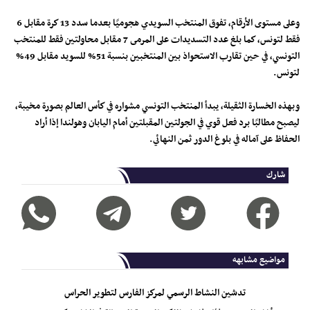
وعلى مستوى الأرقام، تفوق المنتخب السويدي هجوميًا بعدما سدد 13 كرة مقابل 6
فقط لتونس، كما بلغ عدد التسديدات على المرمى 7 مقابل محاولتين فقط للمنتخب
التونسي، في حين تقارب الاستحواذ بين المنتخبين بنسبة 51% للسويد مقابل 49%
لتونس.
وبهذه الخسارة الثقيلة، يبدأ المنتخب التونسي مشواره في كأس العالم بصورة مخيبة،
ليصبح مطالبًا برد فعل قوي في الجولتين المقبلتين أمام اليابان وهولندا إذا أراد
الحفاظ على آماله في بلوغ الدور ثمن النهائي.
شارك
مواضيع مشابهه
تدشين النشاط الرسمي لمركز الفارس لتطوير الحراس