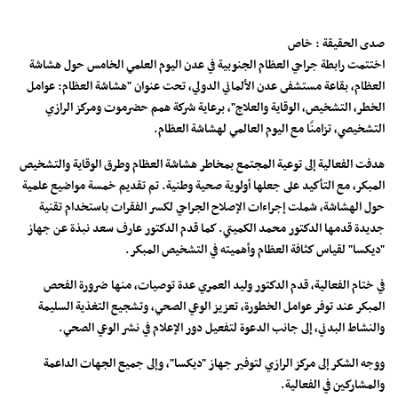
صدى الحقيقة : خاص
اختتمت رابطة جراحي العظام الجنوبية في عدن اليوم العلمي الخامس حول هشاشة
العظام، بقاعة مستشفى عدن الألماني الدولي، تحت عنوان "هشاشة العظام: عوامل
الخطر، التشخيص، الوقاية والعلاج"، برعاية شركة همم حضرموت ومركز الرازي
التشخيصي، تزامنًا مع اليوم العالمي لهشاشة العظام.
هدفت الفعالية إلى توعية المجتمع بمخاطر هشاشة العظام وطرق الوقاية والتشخيص
المبكر، مع التأكيد على جعلها أولوية صحية وطنية. تم تقديم خمسة مواضيع علمية
حول الهشاشة، شملت إجراءات الإصلاح الجراحي لكسر الفقرات باستخدام تقنية
جديدة قدمها الدكتور محمد الكميتي. كما قدم الدكتور عارف سعد نبذة عن جهاز
"ديكسا" لقياس كثافة العظام وأهميته في التشخيص المبكر.
في ختام الفعالية، قدم الدكتور وليد العمري عدة توصيات، منها ضرورة الفحص
المبكر عند توفر عوامل الخطورة، تعزيز الوعي الصحي، وتشجيع التغذية السليمة
والنشاط البدني، إلى جانب الدعوة لتفعيل دور الإعلام في نشر الوعي الصحي.
ووجه الشكر إلى مركز الرازي لتوفير جهاز "ديكسا"، وإلى جميع الجهات الداعمة
والمشاركين في الفعالية.