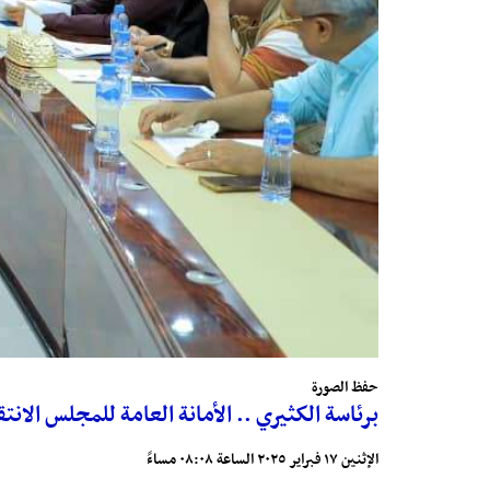
حفظ الصورة
برئاسة الكثيري .. الأمانة العامة للمجلس الانت
الإثنين ١٧ فبراير ٢٠٢٥ الساعة ٠٨:٠٨ مساءً