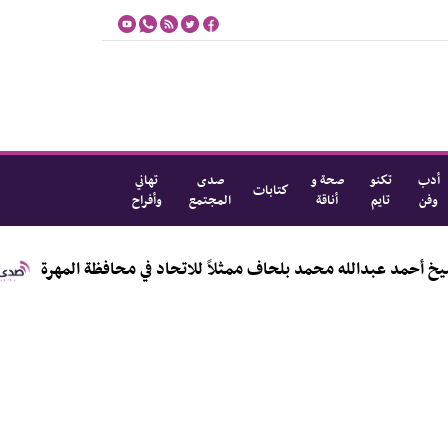
أدب
تكنو
صحة و
صدى
تهاني
كتابات
وفن
تايم
أناقة
المجتمع
وأفراح
بدالله محمد بلحاف ممثلاً للاتحاد في محافظة المهرة
مؤسسة ا