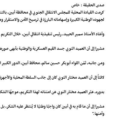
صدى الحقيقة : خاص
كرمت القيادة المحلية للمجلس الانتقالي الجنوبي في محافظة أبين، بالتنس
لجهوده الوطنية الكبيرة وإسهاماته البارزة في ترسيخ الأمن والاستقرار 
وأشاد الأستاذ سمير الحييد، رئيس تنفيذية انتقالي أبين، خلال التكريم ب
مشيرا إلى أن العميد النوبي جسد القيم العسكرية والوطنية بأبهى صوره
ومن جانبه، ثمّن اللواء أبوبكر حسين سالم، محافظ أبين، الدور الكبير ا
لافتاً إلى أن العميد مختار النوبي كان إلى جانب السلطة المحلية والأجهزة
بدوره، عبّر العميد مختار النوبي عن امتنانه لهذا التكريم، موجهًا الشكر 
مشيرا إلى أن ما قام به في أبين كان واجبًا وطنيًا لا يُنتظر عليه الشكر،
وأمنها."