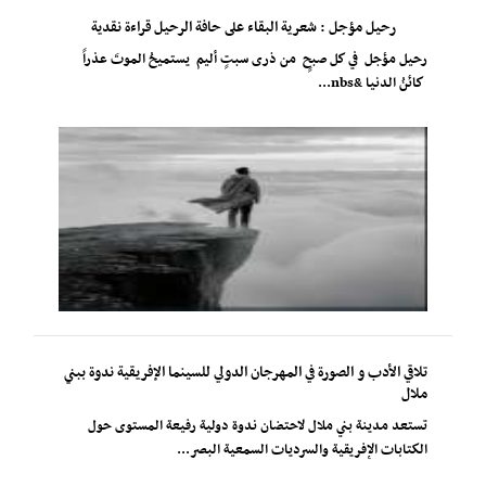
رحيل مؤجل : شعرية البقاء على حافة الرحيل قراءة نقدية
رحيل مؤجل في كل صبحٍ من ذرى سبتٍ أليم يستميحُ الموتَ عذراً
كائنُ الدنيا &nbs...
تلاقي الأدب و الصورة في المهرجان الدولي للسينما الإفريقية ندوة ببني
ملال
تستعد مدينة بني ملال لاحتضان ندوة دولية رفيعة المستوى حول
الكتابات الإفريقية والسرديات السمعية البصر...