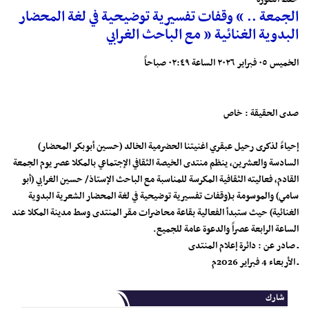
الجمعة .. “ وقفات تفسيرية توضيحية في لغة المحضار
البدوية الغنائية ” مع الباحث الغرابي
الخميس ٠٥ فبراير ٢٠٢٦ الساعة ٠٢:٤٩ صباحاً
صدى الحقيقة : خاص
إحياءً لذكرى رحيل عبقري اغنيتنا الحضرمية الخالد (حسين أبوبكر المحضار)
السادسة والعشرين، ينظم منتدى الخيصة الثقافي الإجتماعي بالمكلا عصر يوم الجمعة
القادم، فعاليته الثقافية المكرسة للمناسبة مع الباحث الإستاذ/ حسين الغرابي (أبو
سامي) والموسومة بـ(وقفات تفسيرية توضيحية في لغة المحضار الشعرية البدوية
الغنائية) حيث ستبدأ الفعالية بقاعة محاضرات مقر المنتدى وسط مدينة المكلا عند
الساعة الرابعة عصراً والدعوة عامة للجميع.
ـ صادر عن : دائرة إعلام المنتدى
ـ الأربعاء 4 فبراير 2026م
شارك