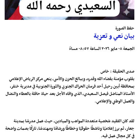
حفظ الصورة
بيان نعي و تعزية
الجمعة ٠٨ مايو ٢٠٢٦ الساعة ٠٨:٥٧ مساءً
صدى الحقيقة : خاص
بقلوب مؤمنة بقضاء الله وقدره، وببالغ الحزن والأسى، ينعي مركز الرياض الإعلامي
بمحافظة أبين رحيل أحد فرسان الحراك الجنوبي والثورة الجنوبية في مديرية خنفر،
الأستاذ المناضل فيصل السعيدي، الذي وافاه الأجل بعد حياة حافلة بالعطاء والنضال
والعمل الوطني والإعلامي.
لقد كان الفقيد شخصية متعددة المواهب والميادين، حيث عمل مدرسًا بمدينة
جعار، ثم برز إعلاميًا وناشطًا حقوقيًا وخطاطًا ورسّامًا ومهندسًا، تاركًا بصمات واضحة
في كل مجال عمل فيه.