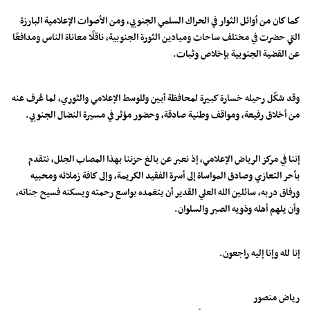
كما كان من أوائل الثوار في الحراك السلمي الجنوبي، ومن الأصوات الإعلامية البارزة
التي حضرت في مختلف ساحات وميادين الثورة الجنوبية، ناقلًا معاناة الناس ومدافعًا
عن القضية الجنوبية بإخلاص وثبات.
وقد شكّل رحيله خسارة كبيرة لمحافظة أبين وللوسط الإعلامي والثوري، لما عُرف عنه
من أخلاق رفيعة، ومواقف وطنية صادقة، وحضور مؤثر في مسيرة النضال الجنوبي.
إننا في مركز الرياض الإعلامي، إذ نعبر عن بالغ حزننا بهذا المصاب الجلل، نتقدم
بأحر التعازي وصادق المواساة إلى أسرة الفقيد الكريمة، وإلى كافة زملائه ومحبيه
ورفاق دربه، سائلين الله العلي القدير أن يتغمده بواسع رحمته ويسكنه فسيح جناته،
وأن يلهم أهله وذويه الصبر والسلوان.
إنا لله وإنا إليه راجعون.
رياض منصور