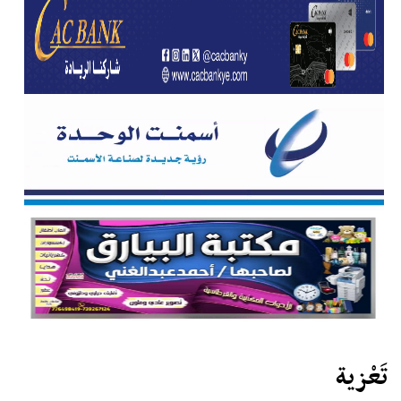
تَعْزية