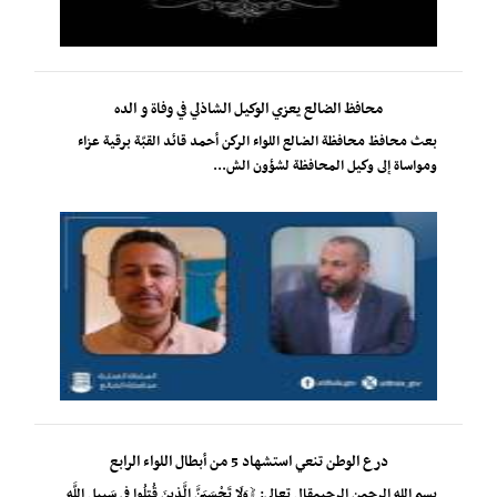
محافظ الضالع يعزي الوكيل الشاذلي في وفاة و الده
بعث محافظ محافظة الضالع اللواء الركن أحمد قائد القبّة برقية عزاء
ومواساة إلى وكيل المحافظة لشؤون الش...
درع الوطن تنعي استشهاد 5 من أبطال اللواء الرابع
بسم الله الرحمن الرحيمقال تعالى: ﴿وَلَا تَحْسَبَنَّ الَّذِينَ قُتِلُوا فِي سَبِيلِ اللَّهِ