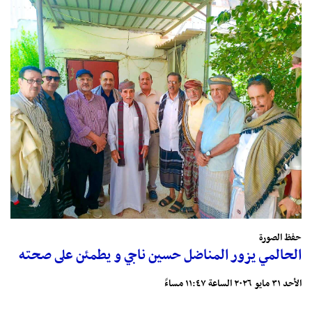
حفظ الصورة
الحالمي يزور المناضل حسين ناجي و يطمئن على صحته
الأحد ٣١ مايو ٢٠٢٦ الساعة ١١:٤٧ مساءً