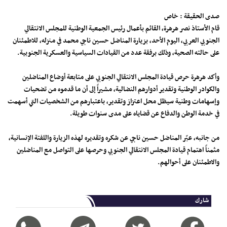
صدى الحقيقة : خاص
قام الأستاذ نصر هرهرة، القائم بأعمال رئيس الجمعية الوطنية للمجلس الانتقالي
الجنوبي العربي، اليوم الأحد، بزيارة المناضل حسين ناجي محمد في منزله، للاطمئنان
على حالته الصحية، وذلك برفقة عدد من القيادات السياسية والعسكرية الجنوبية.
وأكد هرهرة حرص قيادة المجلس الانتقالي الجنوبي على متابعة أوضاع المناضلين
والكوادر الوطنية وتقدير أدوارهم النضالية، مشيراً إلى أن ما قدموه من تضحيات
وإسهامات وطنية سيظل محل اعتزاز وتقدير، باعتبارهم من الشخصيات التي أسهمت
في خدمة الوطن والدفاع عن قضاياه على مدى سنوات طويلة.
من جانبه، عبّر المناضل حسين ناجي عن شكره وتقديره لهذه الزيارة واللفتة الإنسانية،
مثمناً اهتمام قيادة المجلس الانتقالي الجنوبي وحرصها على التواصل مع المناضلين
والاطمئنان على أحوالهم.
شارك