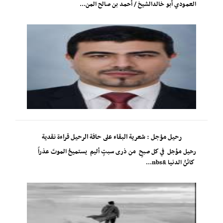
العمودي أبو خالدالشيخ / أحمد بن صالح المن...
رحيل مؤجل : شعرية البقاء على حافة الرحيل قراءة نقدية
رحيل مؤجل في كل صبحٍ من ذرى سبتٍ أليم يستميحُ الموتَ عذراً
كائنُ الدنيا &nbs...