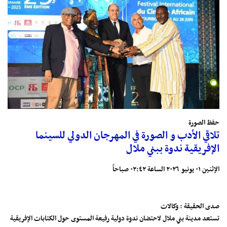
حفظ الصورة
تلاقي الأدب و الصورة في المهرجان الدولي للسينما
الإفريقية ندوة ببني ملال
الإثنين ٠١ يونيو ٢٠٢٦ الساعة ٠٢:٤٢ صباحاً
صدى الحقيقة : وكالات
تستعد مدينة بني ملال لاحتضان ندوة دولية رفيعة المستوى حول الكتابات الإفريقية