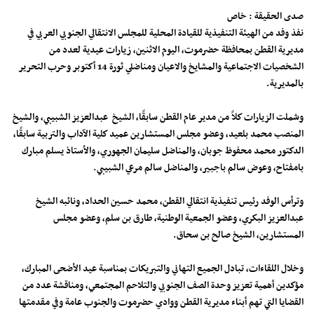
صدى الحقيقة : خاص
نفذ وفد من الهيئة التنفيذية للقيادة المحلية للمجلس الانتقالي الجنوبي العربي في
مديرية القطن بمحافظة حضرموت، اليوم الاثنين، زيارات عيدية لعدد من
الشخصيات الاجتماعية والمشايخ والاعيان ومناضلي ثورة 14 أكتوبر وحرب التحرير
بالمديرية.
وشملت الزيارات كلاً من مدير عام القطن سابقًا، الشيخ عبدالعزيز الشبيبي، والشيخ
المنصب محمد بلعيد، وعضو مجلس المستشارين عميد كلية الآداب والتربية سابقًا،
الدكتور محمد محفوظ جوبان، والمناضل سليمان الجهوري، والأستاذ يسلم مبارك
بامفتاح، وعوض سالم باجبير، والمناضل سالم مرعي الشبيبي.
وترأس الوفد رئيس تنفيذية انتقالي القطن، محمد حسين الحداد، ونائبه الشيخ
عبدالعزيز البكري، وعضو الجمعية الوطنية، طارق بن سلم، وعضو مجلس
المستشارين، الشيخ صالح بن سحاق.
وخلال اللقاءات، تبادل الجميع التهاني والتبريكات بمناسبة عيد الأضحى المبارك،
مؤكدين أهمية تعزيز وحدة الصف الجنوبي والتلاحم المجتمعي، ومناقشة عدد من
القضايا التي تهم أبناء مديرية القطن ووادي حضرموت والجنوب عامة وفي مقدمتها