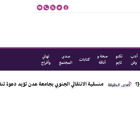
أدب
تكنو
صحة و
صدى
تهاني
كتابات
وفن
تايم
أناقة
المجتمع
وأفراح
منسقية الانتقالي الجنوبي بجامعة عدن تؤيد دعوة تنفيذية العاصم