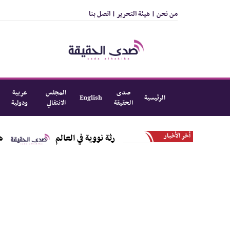
من نحن |
هيئة التحرير |
اتصل بنا
صدى
المجلس
عربية
الرئيسية
English
الحقيقة
الانتقالي
ودولية
أخر الأخبار
ل الذي تسبب بأسوأ كارثة نووية في العالم
هل تتجه القاهرة لصفقة بـ4 مليارات دولا