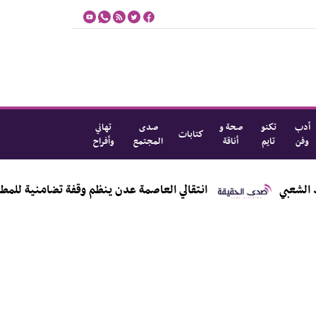
أدب
تكنو
صحة و
صدى
تهاني
كتابات
وفن
تايم
أناقة
المجتمع
وأفراح
عبي
انتقالي العاصمة عدن ينظم وقفة تضامنية للمطالبة 