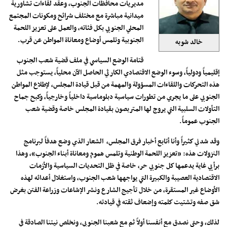
مديريات محافظات الجنوب، وعقد لقاءات تشاورية
ميدانية مباشرة مع مختلف شرائح ومكونات المجتمع
المحلي الجنوبي بكل فئاته، والعمل على تعزيز اللحمة
الجنوبية وتلمس أوضاع ومعاناة المواطن عن قرب.
خالد شوبه
قتامة الوضع السياسي في ملف قضية شعب الجنوب
إقليمياً ودولياً، وسوء الوضع الاقتصادي الكارثي الحاصل الآن محلياً، يستوجب مثل
هذه التحركات واللقاءات المسؤولة والمهمة من قبل قيادة المجلس، لإطلاع المواطن
الجنوبي على ما يجري من تطورات سياسية دبلوماسية داخلياً وخارجياً، وكبح جماح
التأولات السلبية التي يروج لها المتربصون بقيادة المجلس خاصة وقضية شعب
الجنوب عموماً.
وقد شدني كثيراً وأنا أتابع أخبار فرق المجلس، الشعار الذي وضع هدفاً لبرنامج
النزولات هذه: «تعزيز اللحمة الوطنية وتلمس هموم ومعاناة أبناء الجنوب»، وهذا
برأيي غاية يدعمها كل جنوبي حر، خاصة في ظل التحديات السياسية والأزمات
الاقتصادية العصيبة والكبيرة التي يواجهها شعب الجنوب، واستغلال أعدائه لهذه
الأوضاع غير المستقرة، من خلال تأجيج الشارع ونشر الإشاعات وزراعة الفتن بغرض
شق صفه وتشتيت كلمته وإضعاف ثقته في قيادته.
لذلك، وحتى نصدق مع أنفسنا أولاً ثم مع شعبنا الجنوبي، ونخلص نيتنا الصادقة في