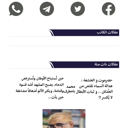
مقالات الكاتب
مقالات ذات صلة
حين تُستباح الأوطان وتُسترخص
حضرموت و الخشعة :
الدماء، يصبح المشهد أشد قسوة
عدالة السماء تقتص من
محمد
وقتامة، ويكبر الألم أضعافاً مضاعفة
بامطرف
الخُذلان .. و ثبات الأبطال
لا يُكسر !!
حين يأت...