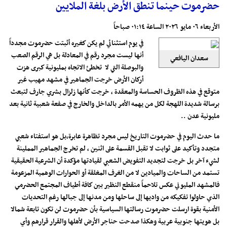
حضرموت حينما تنطق الأرض بلغة الملايين
الأربعاء ٠٦ مايو ٢٠٢٦ الساعة ٠١:١٤ صباحاً
في يوم استثنائي لم يكن كغيره أثبتت حضرموت مجدداً
أنها ليست مجرد رقم في المعادلة بل هي الرقم الصعب
سعدان اليافعي
والبوصلة التي لا تخطئ الاتجاه بمليونية كبرى هزت
أركان الأرض خرجت الجماهير في مشهد مهيب غير
متوقع في هذه الظروف الحساسة والمعقدة ، خرجت كأنها زلزال بشري جارف لتبعث
برسالة شديدة اللهجة لكل من يهمه الأمر بالداخل والخارج في صفعة شعبية ثانية بعد
مليونية عدن ..
ما حدث اليوم في حضرموت التاريخ ليس مجرد تظاهرة عابرة،بل هو استفتاء شعبي
متجدد وتأكيد على ثوابت لا تقبل القسمة على اثنين ، لم تخرج الجماهير المملينة
لشيء آخر بل خرجت لتجديد التفويض الشعبي لقيادتها مؤكدة أن الشرعية الحقيقية
تستمد من الساحات والميادين لا من الغرف المغلقة أو الحوارات الوهمية المزعومة
فالمشهد المليوني عكس تلاحماً منقطع النظير بين كافة أطياف المجتمع الحضرمي
الذي حاولوا تفكيكه من واديها إلى ساحلها ومن مدنها إلى جبالها رغم التحديات
الأمنية بقوة ارسلت حضرموت رسالتها السياسية بأن حضرموت لن تكون تابعة شمالا
بل هويتها جنوبية عربية وهكذا صدحت حناجر الأرض لأهلها والقرار قرارهم وأي