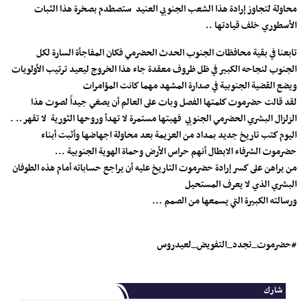
محاولة لتجاوز إرادة هذا الشعب الجنوبي العنيد ستصطدم بصخرة هذا الثبات
الأسطوري خلف قيادتها ..
تابعنا في بقية محافظات الجنوب الحدث الحضرمي فكان المفاجأة السارة لكل
الجنوب لنجاحه الكبير في ظل ظروف معقدة جاء هذا الخروج ليعيد ترتيب الأولويات
ويضع القضية الجنوبية في صدارة المشهد مهما كانت المؤامرات
لقد قالت حضرموت كلمتها الفصل وبات على العالم أن يصغي جيداً لصوت هذا
الزلزال البشري الحضرمي الجنوبي فهبتها مستمرة لا تهدأ وروحها الثورية لا تقهر.. .
اليوم كتب تاريخ جديد بمداد من العزيمة بعد محاولة اجهاضها وأثبت أبناء
حضرموت الشرفاء الابطال أنهم حراس الأرض وحماة الهوية الجنوبية ...
من يراهن على كسر إرادة حضرموت التاريخ عليه أن يراجع حساباته أمام هذه الطوفان
البشري الذي لا يعرف المستحيل
ورسالته الكبيرة التي يسمعها من الصمم ...
#حضرموت_تجدد_التفويض_لعيدروس
شارك