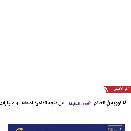
أخر الأخبار
وية في العالم
هل تتجه القاهرة لصفقة بـ4 مليارات دولار لاقتناء مقاتلات J-10CE وJ-35؟