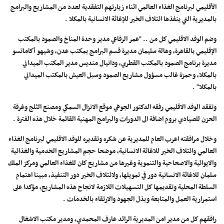
الأقليمي لبرنامج الغذاء العالمي اثناء زيارتهم التفقدية لعدد من المشاريع والبرامج
بالمديرية التي ينفذها ائتلاف الخير للإغاثة الانسانية بالمكلا .
وضم الوفد الاقليمي كل من .. "عمر الرفاعي مدير وحدة المناخ والصمود بالمكتب
الإقليمي بالقاهرة، وهالة سليمان مديرة قسم البرامج بمكتب عدن، وشيهو أكاماتسو
مديرة برنامج الصمود بالمكتب القطري، ودانيال منديس مدير المكتب الميداني
بالمكلا، وحمزة غالب مسؤول مشاريع الصمود وسبل العيش بالمكتب الميداني
بالمكلا" .
وتفقد الوفد الاقليمي رفقه الدكتور الجوهي موقع الانزال السمكي ومصنع الثلج وغرفة
الحزن للصيادي بروم اضافة الى الدورات والبرامج المهنية القائمة خلال هذه الفترة .
وخلال مرافقته اعرب العام للمديرية عن شكره وتقديره للوفد الاقليمي لبرنامج الغذاء
العالمي وائتلاف الخير للاغاثة الانسانية، موضحا حجم المشاريع الخدمية والغذائية
والايوائية والاصحاحية والتنموية وغيرها من مشاريع كان للغذاء العالمي ومركز الملك
سلمان للاغاثة الانسانية دور في تمويلها، ولائتلاف الخير دور التنفيذ، مبينا اهتمام
السلطة المحلية وتقديمها كل التسهيلات اللازمة لانجاح هذه المشاريع، مؤكدا على
استمرارية العمل والمتابعة وبذل الجهود والارتقاء بالخدمات .
رافقهم كل من مدير امن المديرية الرائد عارف المحمدي، ومدير مكتب الاشغال