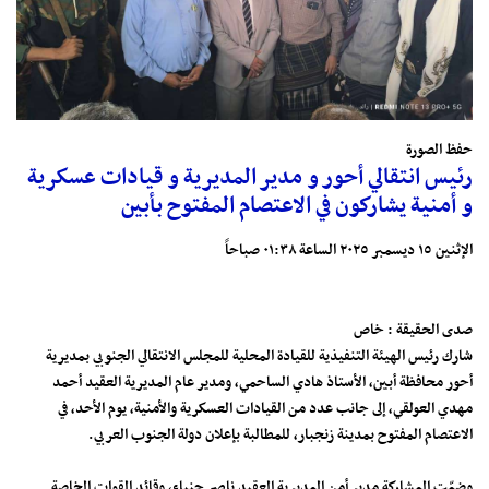
حفظ الصورة
رئيس انتقالي أحور و مدير المديرية و قيادات عسكرية
و أمنية يشاركون في الاعتصام المفتوح بأبين
الإثنين ١٥ ديسمبر ٢٠٢٥ الساعة ٠١:٣٨ صباحاً
صدى الحقيقة : خاص
شارك رئيس الهيئة التنفيذية للقيادة المحلية للمجلس الانتقالي الجنوبي بمديرية
أحور محافظة أبين، الأستاذ هادي الساحمي، ومدير عام المديرية العقيد أحمد
مهدي العولقي، إلى جانب عدد من القيادات العسكرية والأمنية، يوم الأحد، في
الاعتصام المفتوح بمدينة زنجبار، للمطالبة بإعلان دولة الجنوب العربي.
وضمّت المشاركة مدير أمن المديرية العقيد ناصر جنباء، وقائد القوات الخاصة