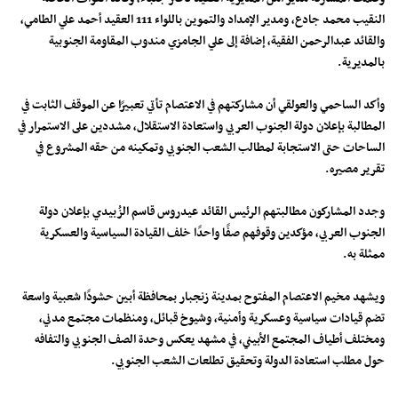
النقيب محمد جادع، ومدير الإمداد والتموين باللواء 111 العقيد أحمد علي الطامي،
والقائد عبدالرحمن الفقية، إضافة إلى علي الجامزي مندوب المقاومة الجنوبية
بالمديرية.
وأكد الساحمي والعولقي أن مشاركتهم في الاعتصام تأتي تعبيرًا عن الموقف الثابت في
المطالبة بإعلان دولة الجنوب العربي واستعادة الاستقلال، مشددين على الاستمرار في
الساحات حتى الاستجابة لمطالب الشعب الجنوبي وتمكينه من حقه المشروع في
تقرير مصيره.
وجدد المشاركون مطالبتهم الرئيس القائد عيدروس قاسم الزُبيدي بإعلان دولة
الجنوب العربي، مؤكدين وقوفهم صفًا واحدًا خلف القيادة السياسية والعسكرية
ممثلة به.
ويشهد مخيم الاعتصام المفتوح بمدينة زنجبار بمحافظة أبين حشودًا شعبية واسعة
تضم قيادات سياسية وعسكرية وأمنية، وشيوخ قبائل، ومنظمات مجتمع مدني،
ومختلف أطياف المجتمع الأبيني، في مشهد يعكس وحدة الصف الجنوبي والتفافه
حول مطلب استعادة الدولة وتحقيق تطلعات الشعب الجنوبي.