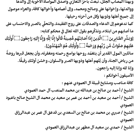
وبهذا المصاب الجلل، نبعث بأحرّ التعازي وأصدق المواساة الأخوية إلى والدها
ووالدتها، وإخوانها علي وصالح ومحمد، وإلى أعمامها وأخوالها كافة، والعزاء موصول
إلى جميع أهلها وذويها وكل من أحزنه رحيلها.
كما ندعوهم إلى الدعاء والصدقات على روح الفقيدة، والتحلّي بالصبر والاحتساب على
ما أصابهم من ابتلاء، ونذكّرهم بقول الله تعالى في محكم كتابه:
{وَبَشِّرِ الصَّابِرِينَ ۝ الَّذِينَ إِذَا أَصَابَتْهُم مُّصِيبَةٌ قَالُوا إِنَّا لِلَّهِ وَإِنَّا إِلَيْهِ رَاجِعُونَ ۝ أُولَٰئِكَ
عَلَيْهِمْ صَلَوَاتٌ مِّن رَّبِّهِمْ وَرَحْمَةٌ ۝ وَأُولَٰئِكَ هُمُ الْمُهْتَدُونَ}.
سائلين المولى القدير أن يتغمّد روحها بواسع رحمته ومغفرته، وأن يجعل قبرها روضةً
من رياض الجنة، وأن يُلهم أهلها وذويها الصبر والسلوان، وحَسُنَ أولئك رفيقًا.
وإنا لله وإنا إليه راجعون.
الآسيفون أخوانكم :
كافة مناصب ومشايخ قبيلة آل العمودي عنهم :
الشيخ / أحمد بن صالح بن عبدالله بن محمد المنصب آل حمد العمودي
الشيخ / أحمد بن سعيد بن أحمد بن عمر بن سعيد بن محمد آل الشيخ صالح باعبود
العمودي
الشيخ / صبري بن محمد بن صالح بن السعدي بن فدعق آل عمر بن عبدالرزاق
العمودي
الشيخ / حمدي بن سعيد آل مطهر بن عبدالرزاق العمودي