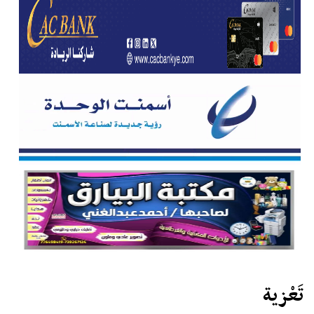
تَعْزية