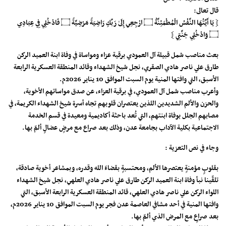
قال تعالى:
﴿ يَا أَيَّتُهَا النَّفْسُ الْمُطْمَئِنَّةُ ۝ ارْجِعِي إِلَىٰ رَبِّكِ رَاضِيَةً مَرْضِيَّةً ۝ فَادْخُلِي فِي عِبَادِي
۝ وَادْخُلِي جَنَّتِي ﴾
بعث مناصب شمل قبيلة آل العمودي برقية عزاء ومواساة في وفاة ابنة العميد الركن
طارق علي ناصر هادي الصقري، نجل شيخ الشهداء وقائد المنطقة العسكرية الرابعة
الأسبق، التي وافتها المنية يوم السبت الموافق 10 يناير 2026م.
وأعرب مناصب شمل آل العمودي، في برقية العزاء، عن صدق مواساتهم الأخوية،
والحزن والألم الشديدين اللذين يعتصران قلوبهم تجاه أسرة شيخ الشهداء الكريمة، في
مصابهم الجلل بوفاة ابنتهم، التي تُعد باحثة أكاديمية ومعيدة في قسم الخدمة
الاجتماعية بكلية الآداب بجامعة عدن، وذلك بعد صراع مع مرضٍ عضالٍ ألمّ بها.
وجاء في نص التعزية :
بقلوبٍ مؤمنةٍ يعتصرها الألم، ومحتسبةٍ بقضاءَ الله وقدره، وبمشاعر أخوية صادقة،
تلقّينا نبأ وفاة ابنة العميد الركن طارق علي ناصر هادي العلهي، نجل شيخ الشهداء
اللواء الركن علي ناصر هادي العلهي، قائد المنطقة العسكرية الرابعة الأسبق، التي
وافتها المنية في أحد مشافي العاصمة عدن فجر يوم السبت الموافق 10 يناير 2026م،
بعد صراعٍ مع المرض الذي ألمّ بها.