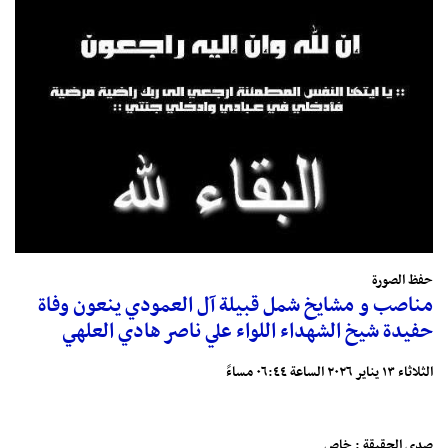
حفظ الصورة
مناصب و مشايخ شمل قبيلة آل العمودي ينعون وفاة
حفيدة شيخ الشهداء اللواء علي ناصر هادي العلهي
الثلاثاء ١٣ يناير ٢٠٢٦ الساعة ٠٦:٤٤ مساءً
صدى الحقيقة : خاص