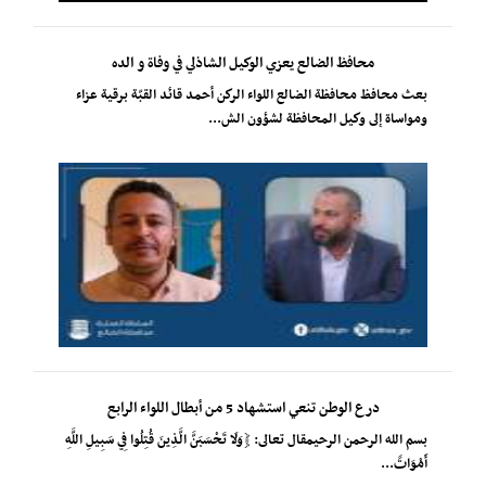
محافظ الضالع يعزي الوكيل الشاذلي في وفاة و الده
بعث محافظ محافظة الضالع اللواء الركن أحمد قائد القبّة برقية عزاء
ومواساة إلى وكيل المحافظة لشؤون الش...
درع الوطن تنعي استشهاد 5 من أبطال اللواء الرابع
بسم الله الرحمن الرحيمقال تعالى: ﴿وَلَا تَحْسَبَنَّ الَّذِينَ قُتِلُوا فِي سَبِيلِ اللَّهِ
أَمْوَاتً...